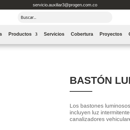
servicio.auxiliar3@progen.com.co
s
Productos
Servicios
Cobertura
Proyectos
OSO
BASTÓN LU
L
os
bastones luminosos
incluyen luz intermitente
canalizadores
vehicular